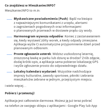
Co znajdziesz w MieszkaniecINFO?
MieszkaniecINFO to m.in:
Błyskawiczne powiadomienia (Push)
: Bądź na bieżąco
z najważniejszymi komunikatami z urzędu, alertami
o zagrożeniach pogodowych oraz informacjami
o planowanych przerwach w dostawie prądu czy wody.
Harmonogram wywozu odpadów
: Koniec z zastanawianiem
się, kiedy wystawić żółty worek, a kiedy odpady zmieszane.
Aplikacja wyśle Ci automatyczne przypomnienie dzień przed
planowanym odbiorem.
Proste zgłaszanie usterek
: Widzisz uszkodzoną latarnię,
zniszczoną ławkę w parku lub dziurę w drodze? Zrób zdjęcie,
dodaj krótki opis, a aplikacja sama pobierze lokalizację GPS
i wyśle zgłoszenie prosto do odpowiedniego działu.
Lokalny kalendarz wydarzeń
: Wszystkie nadchodzące
imprezy kulturalne, zawody sportowe, pikniki i zebrania
mieszkańców zebrane w jednym, przejrzystym miejscu.
i wiele więcej…
Pobierz i przetestuj!
Aplikacja jest całkowicie darmowa. Możesz ją już teraz pobrać
na telefon ze swojego sklepu z aplikacjami - Google Play lub App